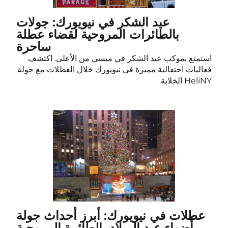
عيد الشكر في نيويورك: جولات
بالطائرات المروحية لقضاء عطلة
ساحرة
استمتع بموكب عيد الشكر في ميسي من الأعلى. اكتشف
فعاليات احتفالية مميزة في نيويورك خلال العطلات مع جولة
HeliNY الخلابة.
عطلات في نيويورك: أبرز أحداث جولة
أضواء عيد الميلاد بالطائرة المروحية