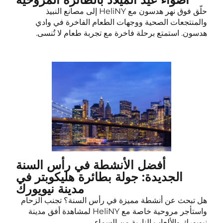
حلّق فوق نهر هدسون مع HeliNY إلى مصانع النبيذ
والمنتجعات الصحية ووجهات الطعام الفاخرة في وادي
هدسون. استمتع برحلة فاخرة مع تجربة طعام لا تُنسى.
أفضل الأنشطة في رأس السنة
الجديدة: جولة بطائرة هليكوبتر في
مدينة نيويورك
هل تبحث عن أنشطة مميزة في رأس السنة؟ تجنب الزحام
واستأجر مروحية خاصة مع HeliNY لمشاهدة أفق مدينة
نيويورك والألعاب النارية من السماء.