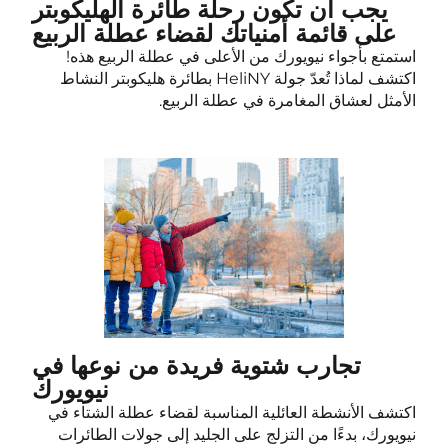
يجب أن تكون رحلة طائرة الهليكوبتر
على قائمة أمنياتك لقضاء عطلة الربيع
استمتع بأجواء نيويورك من الأعلى في عطلة الربيع هذه!
اكتشف لماذا تُعدّ جولة HeliNY بطائرة هليكوبتر النشاط
الأمثل لعشاق المغامرة في عطلة الربيع.
تجارب شتوية فريدة من نوعها في
نيويورك
اكتشف الأنشطة العائلية المناسبة لقضاء عطلة الشتاء في
نيويورك، بدءًا من التزلج على الجليد إلى جولات الطائرات