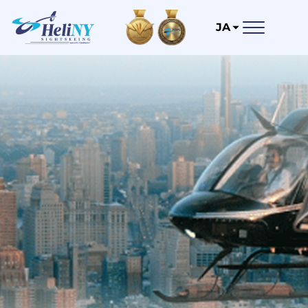
コ
ン
JA
テ
ン
ツ
に
ス
キ
ッ
プ