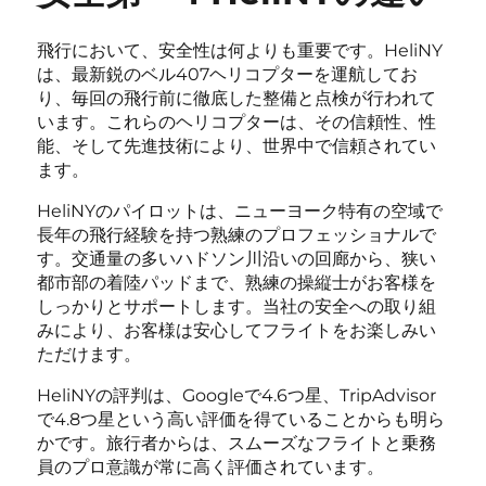
飛行において、安全性は何よりも重要です。HeliNY
は、最新鋭のベル407ヘリコプターを運航してお
り、毎回の飛行前に徹底した整備と点検が行われて
います。これらのヘリコプターは、その信頼性、性
能、そして先進技術により、世界中で信頼されてい
ます。
HeliNYのパイロットは、ニューヨーク特有の空域で
長年の飛行経験を持つ熟練のプロフェッショナルで
す。交通量の多いハドソン川沿いの回廊から、狭い
都市部の着陸パッドまで、熟練の操縦士がお客様を
しっかりとサポートします。当社の安全への取り組
みにより、お客様は安心してフライトをお楽しみい
ただけます。
HeliNYの評判は、Googleで4.6つ星、TripAdvisor
で4.8つ星という高い評価を得ていることからも明ら
かです。旅行者からは、スムーズなフライトと乗務
員のプロ意識が常に高く評価されています。