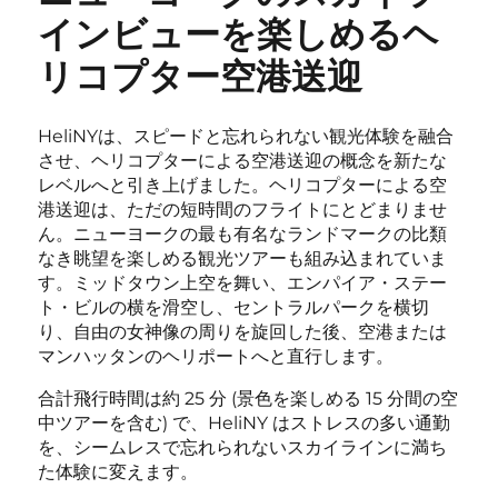
インビューを楽しめるヘ
リコプター空港送迎
HeliNYは、スピードと忘れられない観光体験を融合
させ、ヘリコプターによる空港送迎の概念を新たな
レベルへと引き上げました。ヘリコプターによる空
港送迎は、ただの短時間のフライトにとどまりませ
ん。ニューヨークの最も有名なランドマークの比類
なき眺望を楽しめる観光ツアーも組み込まれていま
す。ミッドタウン上空を舞い、エンパイア・ステー
ト・ビルの横を滑空し、セントラルパークを横切
り、自由の女神像の周りを旋回した後、空港または
マンハッタンのヘリポートへと直行します。
合計飛行時間は約 25 分 (景色を楽しめる 15 分間の空
中ツアーを含む) で、HeliNY はストレスの多い通勤
を、シームレスで忘れられないスカイラインに満ち
た体験に変えます。