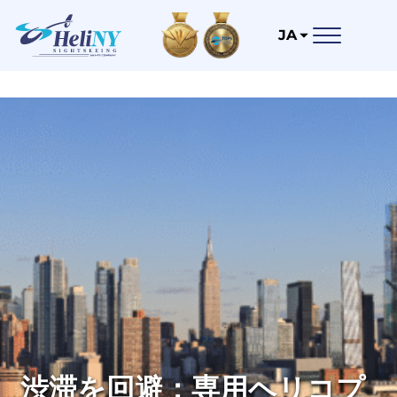
JA
渋滞を回避：専用ヘリコプ