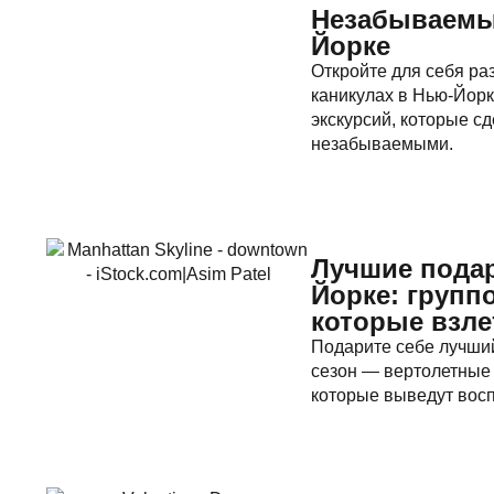
Незабываемы
Йорке
Откройте для себя ра
каникулах в Нью-Йорк
экскурсий, которые с
незабываемыми.
Лучшие подар
Йорке: групп
которые взле
Подарите себе лучший
сезон — вертолетные 
которые выведут вос