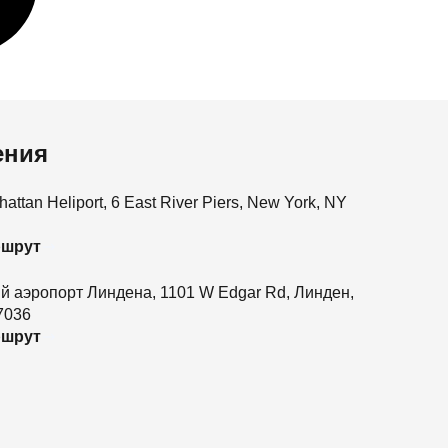
ения
ttan Heliport, 6 East River Piers, New York, NY
ршрут
 аэропорт Линдена, 1101 W Edgar Rd, Линден,
7036
ршрут