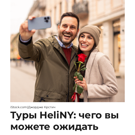
iStock.com|Джордже Крстич
Туры HeliNY: чего вы
можете ожидать