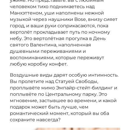
ужине. Но представьте: вы с любимым
человеком тихо поднимаетесь над
Манхэттеном, уши наполнены нежной
музыкой через наушники Bose, внизу сияет
город, и ваши руки соприкасаются, пока
вертолёт прокладывает путь по ночному
небу. Это вертолётная прогулка в День
святого Валентина, наполненная
душевными переживаниями и
воспоминаниями, которые переживут
любую коробку конфет.
Воздушные виды дарят особую интимность.
Вы пролетите над Статуей Свободы,
проплывёте мимо Эмпайр-стейт-билдинг и
поплывёте по Центральному парку. Это
мгновение, застывшее во времени, и какой
подарок может быть лучше, чем
романтический момент, который вы оба
сохраните навсегда?