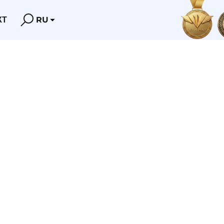
КТ
RU