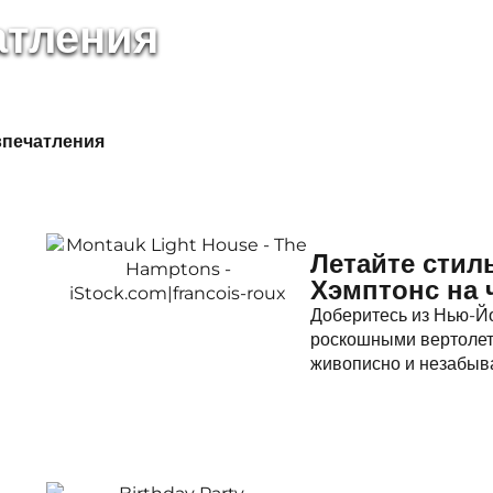
атления
печатления
Летайте стил
Хэмптонс на 
Доберитесь из Нью-Йо
роскошными вертолет
живописно и незабыв