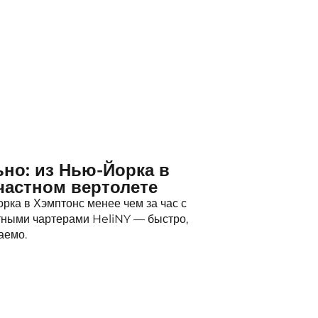
ьно: из Нью-Йорка в
частном вертолете
рка в Хэмптонс менее чем за час с
ными чартерами HeliNY — быстро,
аемо.