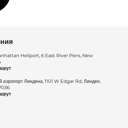
ения
attan Heliport, 6 East River Piers, New
4
ршрут
 аэропорт Линдена, 1101 W Edgar Rd, Линден,
7036
ршрут