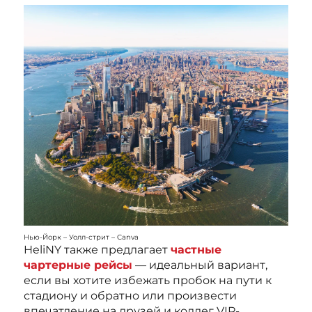
Нью-Йорк – Уолл-стрит – Canva
HeliNY также предлагает
частные
чартерные рейсы
— идеальный вариант,
если вы хотите избежать пробок на пути к
стадиону и обратно или произвести
впечатление на друзей и коллег VIP-