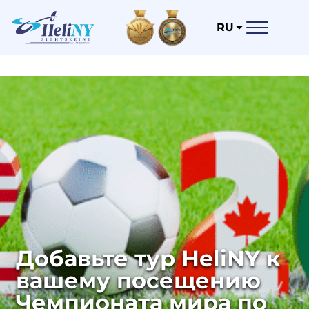
RU
Добавьте тур HeliNY к
вашему посещению
Чемпионата мира по