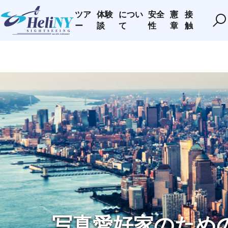
ツア
体験
につい
安全
憲
接
ー
談
て
性
章
触
写真愛好家のため