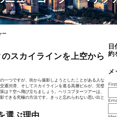
ャー
日
約
ークのスカイラインを上空から
メ
の一つですが、街から撮影しようとしたことがある人な
Fir
交通渋滞、そしてスカイラインを遮る高層ビルが、完璧
策は？空へ飛び立ちましょう。ヘリコプターツアーは、
影できる究極の方法です。きっと忘れられない思い出と
Emai
を選ぶ理由
Mes