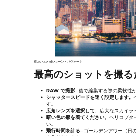
iStock.com|ショーン・パヴォーネ
最高のショットを撮る
RAW で撮影
– 後で編集する際の柔軟性
シャッタースピードを速く設定します。
す。
広角レンズを選択して
、広大なスカイラ
暗い色の服を着てください
。ヘリコプタ
い。
飛行時間を計る
– ゴールデンアワー（