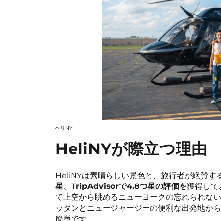
ヘリNY
HeliNYが際立つ理由
HeliNYは素晴らしい景色と、旅行者が絶賛す
星
、
TripAdvisorで4.8つ星の評価を
獲得して
て上空から眺めるニューヨークの忘れられない
ッタンとニュージャージーの便利な出発地から
簡単です。