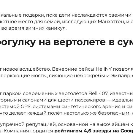
икальные подарки, пока дети наслаждаются свежими
жетное место для семей, исследующих Манхэттен, и 
 во время зимних каникул.
огулку на вертолете в су
т новое волшебство. Вечерние рейсы HeliNY позвол
: сверкающие мосты, сияющие небоскребы и Эмпайр-
т парком современных вертолётов Bell 407, известн
орными салонами для шести пассажиров — идеальн
истемой GPS, системами синтетического зрения и с
 что делает каждый полёт настолько же безопасным,
зупречной репутацией, основанной на высочайшем 
в. Компания гордится
рейтингом 4,6 звезды на Goo