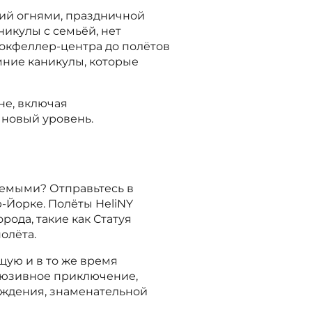
ий огнями, праздничной
никулы с семьёй, нет
Рокфеллер-центра до полётов
мние каникулы, которые
не, включая
 новый уровень.
аемыми? Отправьтесь в
-Йорке. Полёты HeliNY
ода, такие как Статуя
олёта.
щую и в то же время
клюзивное приключение,
ождения, знаменательной