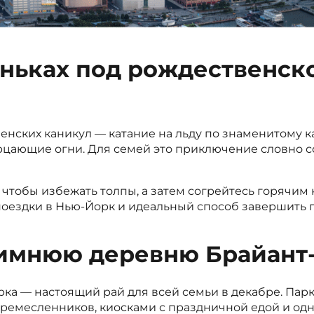
оньках под рождественск
енских каникул — катание на льду по знаменитому к
рцающие огни. Для семей это приключение словно с
чтобы избежать толпы, а затем согрейтесь горячим 
оездки в Нью-Йорк и идеальный способ завершить п
зимнюю деревню Брайант
ка — настоящий рай для всей семьи в декабре. Па
ремесленников, киосками с праздничной едой и од