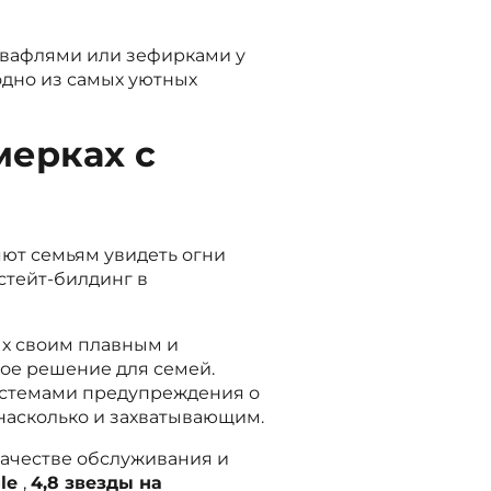
 вафлями или зефирками у
одно из самых уютных
мерках с
яют семьям увидеть огни
стейт-билдинг в
ых своим плавным и
ое решение для семей.
истемами предупреждения о
 насколько и захватывающим.
качестве обслуживания и
gle
,
4,8 звезды на