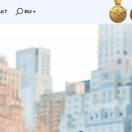
АКТ
RU