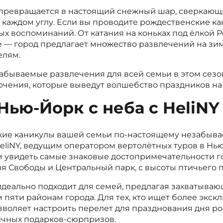
превращается в настоящий снежный шар, сверкающ
 каждом углу. Если вы проводите рождественские ка
ых воспоминаний. От катания на коньках под ёлкой 
е — город предлагает множество развлечений на зи
елям.
бываемые развлечения для всей семьи в этом сезо
чения, которые выведут волшебство праздников на
Нью-Йорк с неба с HeliNY
ские каникулы вашей семьи по-настоящему незабыв
liNY, ведущим оператором вертолётных туров в Нью
 увидеть самые знаковые достопримечательности гор
я Свободы и Центральный парк, с высоты птичьего п
идеально подходит для семей, предлагая захватываю
 пяти районам города. Для тех, кто ищет более экс
воляет настроить перелет для празднования дня р
ичных подарков-сюрпризов.