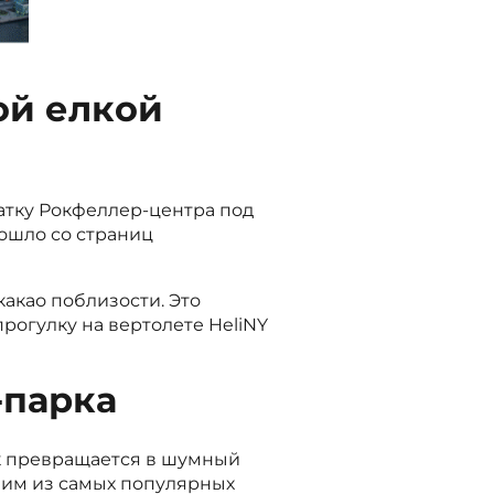
ой елкой
атку Рокфеллер-центра под
ошло со страниц
какао поблизости. Это
рогулку на вертолете HeliNY
-парка
рк превращается в шумный
ним из самых популярных