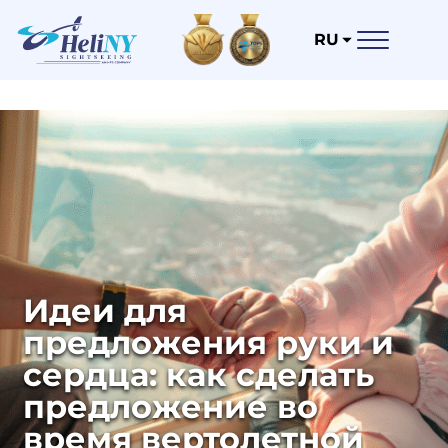
RU
Идеи для
предложения руки и
сердца: как сделать
предложение во
время вертолетной