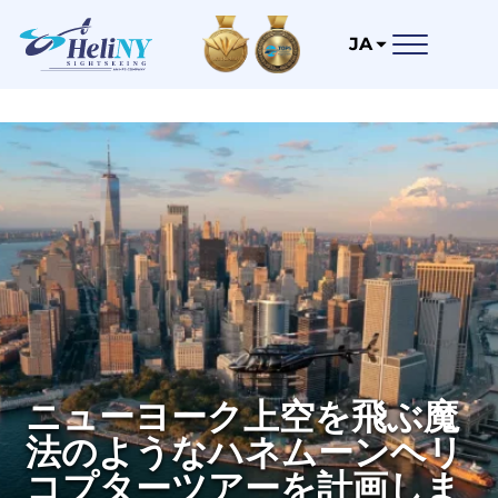
JA
ニューヨーク上空を飛ぶ魔
法のようなハネムーンヘリ
コプターツアーを計画しま