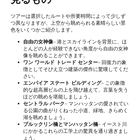
ツアーは選択したルートや所要時間によって少しず
つ異なりますが、上空から眺められる素晴らしい景
色をいくつかご紹介します。
自由の女神像
– 港とスカイラインを背景に、ほ
とんどの人が経験できない角度から自由の女神
像を眺めることができます。
ワン ワールド トレード センター
– 回復力の象
徴としてそびえ立つ建築の傑作に驚嘆してくだ
さい。
エンパイア ステート ビルディング
– この象徴
的な超高層ビルの上を飛び越えて、言葉を失う
ほどの眺めを堪能しましょう。
セントラル パーク
– マンハッタンの愛されてい
る公園の曲がりくねった小道、緑地、きらめく
湖を眺めましょう。
ブルックリン橋とマンハッタン橋
– イースト川
にかかるこれらの工学上の驚異を通り過ぎまし
ょう。