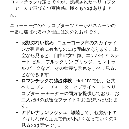
ロマンチックな定番ですが、洗練されたヘリコプタ
ーで二人で飛び立つ爽快感に勝るものはありませ
ん。
ニューヨークのヘリコプターツアーがハネムーンの
一番に選ばれるべき理由は次のとおりです。
比類のない眺め
– ニューヨーク市のスカイライ
ンが世界的に有名なのには理由があります。上
空から見ると、自由の女神像、エンパイア ステ
ート ビル、ブルックリン ブリッジ、セントラ
ル パークなど、その壮麗な景色をすべて見るこ
とができます。
ロマンチックな独占体験
– HeliNY では、公共
ヘリコプター チャーターとプライベート ヘリ
コプター チャーターの両方を提供しており、お
二人だけの親密なフライトをお選びいただけま
す。
アドレナリンラッシュ
– 離陸して、心臓がドキ
ドキしながら足元で街が小さくなっていくのを
見るのは爽快です。