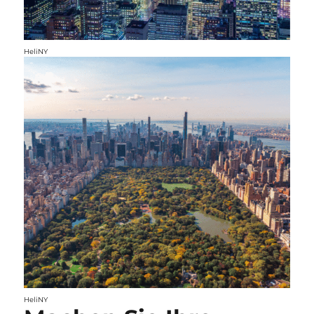
HeliNY
HeliNY