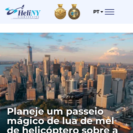
PT
Planeje um passeio
mágico de lua de mel
de helicóptero sobre a