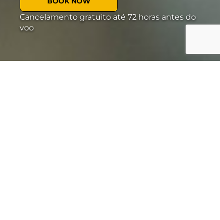
BOOK NOW
Cancelamento gratuito até 72 horas antes do
voo
Duração:
Passeio de helicóptero de 30 minutos
O que está incluído:
Fotógrafo profissional de noivado
Ramo de rosas
Champanhe de cortesia (maiores de
21 anos)
Serviço de carro incluído
Placa “Casa comigo”
Partida de Linden, New Jersey