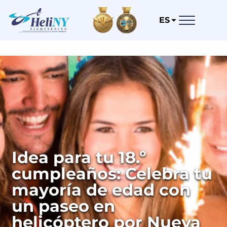
ES
Idea para tu 18.º
cumpleaños: Celebra tu
mayoría de edad con
un paseo en
helicóptero por Nueva