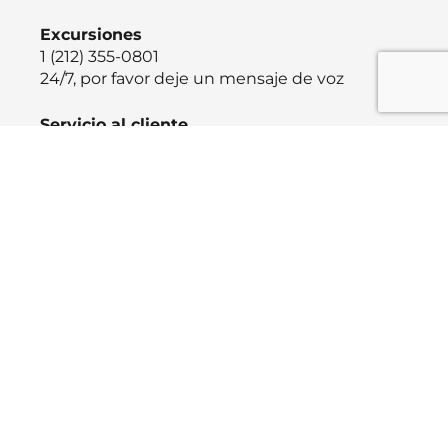
Excursiones
1 (212) 355-0801
24/7, por favor deje un mensaje de voz
Servicio al cliente
Términos y condiciones
Política de cancelación
Protección de entradas para eventos
1 (212) 355-0801
Lunes - Domingo: 9:00 am – 10:00 pm
Instrucciones
Downtown Manhattan Heliport, 6 East River
Piers, New York, NY 10004
Cómo llegar
Aeropuerto Municipal de Linden 1101 W Edgar
Rd, Linden, NJ 07036
Cómo llegar