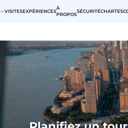
À
VISITES
EXPÉRIENCES
SÉCURITÉ
CHARTES
C
PROPOS
Planifiez un tou