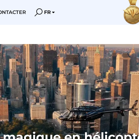
ONTACTER
FR
r magique en hélicopt