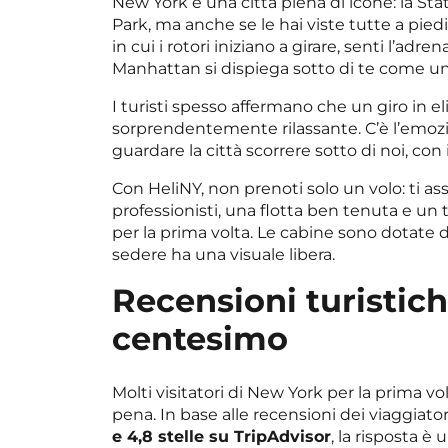
New York è una città piena di icone: la Stat
Park, ma anche se le hai viste tutte a piedi
in cui i rotori iniziano a girare, senti l’adren
Manhattan si dispiega sotto di te come una
I turisti spesso affermano che un giro in 
sorprendentemente rilassante. C’è l’emozio
guardare la città scorrere sotto di noi, con
Con HeliNY, non prenoti solo un volo: ti as
professionisti, una flotta ben tenuta e un 
per la prima volta. Le cabine sono dotate di
sedere ha una visuale libera.
Recensioni turistich
centesimo
Molti visitatori di New York per la prima vo
pena. In base alle recensioni dei viaggiator
e 4,8 stelle su TripAdvisor
, la risposta è 