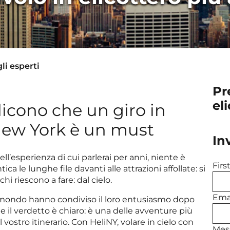
li esperti
Pr
el
dicono che un giro in
 New York è un must
In
ll’esperienza di cui parlerai per anni, niente è
Fir
ca le lunghe file davanti alle attrazioni affollate: si
hi riescono a fare: dal cielo.
Emai
 il mondo hanno condiviso il loro entusiasmo dopo
 e il verdetto è chiaro: è una delle avventure più
vostro itinerario. Con HeliNY, volare in cielo con
Mes