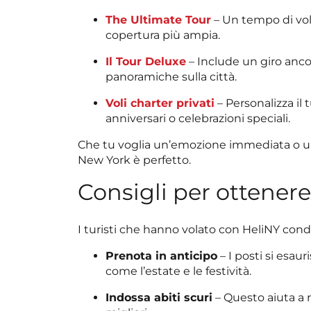
The Ultimate Tour
– Un tempo di volo
copertura più ampia.
Il Tour Deluxe
– Include un giro ancor
panoramiche sulla città.
Voli charter privati
– Personalizza il 
anniversari o celebrazioni speciali.
Che tu voglia un’emozione immediata o un v
New York è perfetto.
Consigli per ottenere
I turisti che hanno volato con HeliNY condi
Prenota in anticipo
– I posti si esau
come l’estate e le festività.
Indossa abiti scuri
– Questo aiuta a ri