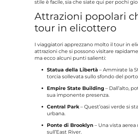
stile è facile, sia che siate qui per pochi gi
Attrazioni popolari c
tour in elicottero
I viaggiatori apprezzano molto il tour in e
attrazioni che si possono visitare rapidamen
ma ecco alcuni punti salienti:
Statua della Libertà
– Ammirate la St
torcia sollevata sullo sfondo del porto
Empire State Building
– Dall’alto, p
sua imponente presenza.
Central Park
– Quest’oasi verde si st
urbana.
Ponte di Brooklyn
– Una vista aerea 
sull’East River.