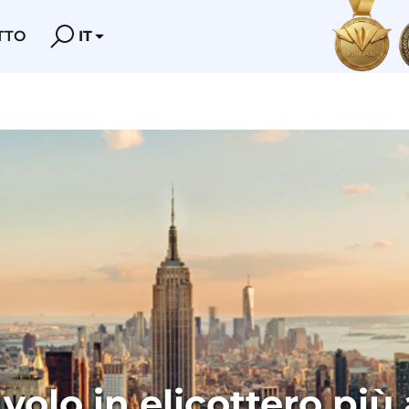
TTO
IT
volo in elicottero più