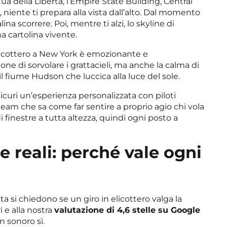
ua della Libertà, l’Empire State Building, Central
, niente ti prepara alla vista dall’alto. Dal momento
alina scorrere. Poi, mentre ti alzi, lo skyline di
 cartolina vivente.
elicottero a New York è emozionante e
ne di sorvolare i grattacieli, ma anche la calma di
 il fiume Hudson che luccica alla luce del sole.
sicuri un’esperienza personalizzata con piloti
team che sa come far sentire a proprio agio chi vola
 finestre a tutta altezza, quindi ogni posto a
e reali: perché vale ogni
lta si chiedono se un giro in elicottero valga la
i e alla nostra
valutazione di 4,6 stelle su Google
un sonoro sì.