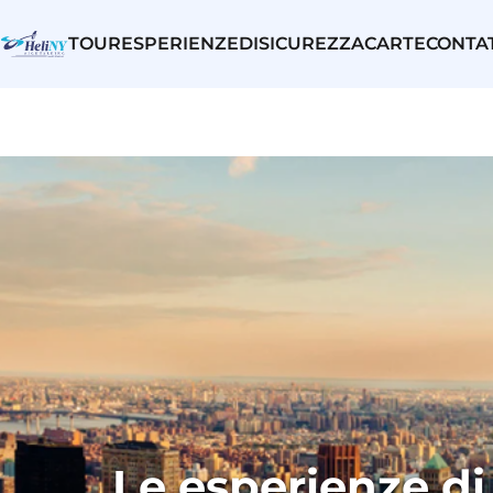
TOUR
ESPERIENZE
DI
SICUREZZA
CARTE
CONTA
Le esperienze di 