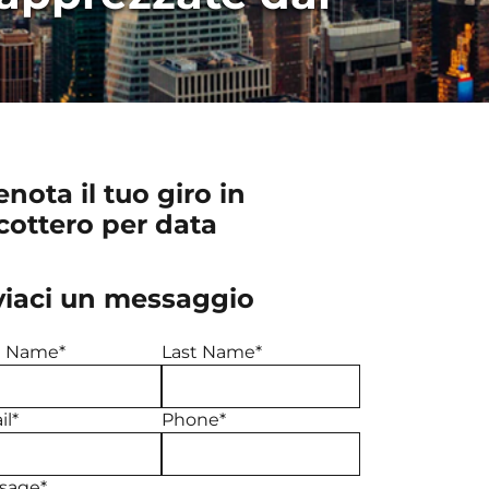
enota il tuo giro in
icottero per data
viaci un messaggio
st Name*
Last Name*
l*
Phone*
sage*