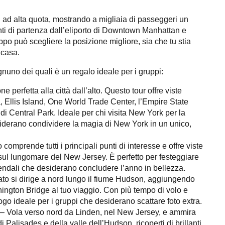
 ad alta quota, mostrando a migliaia di passeggeri un
i di partenza dall’eliporto di Downtown Manhattan e
ppo può scegliere la posizione migliore, sia che tu stia
 casa.
nuno dei quali è un regalo ideale per i gruppi:
e perfetta alla città dall’alto. Questo tour offre viste
à, Ellis Island, One World Trade Center, l’Empire State
di Central Park. Ideale per chi visita New York per la
siderano condividere la magia di New York in un unico,
 comprende tutti i principali punti di interesse e offre viste
ul lungomare del New Jersey. È perfetto per festeggiare
iendali che desiderano concludere l’anno in bellezza.
to si dirige a nord lungo il fiume Hudson, aggiungendo
ngton Bridge al tuo viaggio. Con più tempo di volo e
uogo ideale per i gruppi che desiderano scattare foto extra.
– Vola verso nord da Linden, nel New Jersey, e ammira
 Palisades e della valle dell’Hudson, ricoperti di brillanti