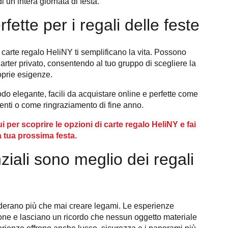
i un’intera giornata di festa.
fette per i regali delle feste
carte regalo HeliNY ti semplificano la vita. Possono
charter privato, consentendo al tuo gruppo di scegliere la
roprie esigenze.
o elegante, facili da acquistare online e perfette come
denti o come ringraziamento di fine anno.
i per scoprire le opzioni di carte regalo HeliNY e fai
a tua prossima festa.
ziali sono meglio dei regali
siderano più che mai creare legami. Le esperienze
one e lasciano un ricordo che nessun oggetto materiale