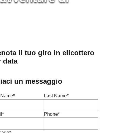
nota il tuo giro in elicottero
r data
viaci un messaggio
t Name*
Last Name*
l*
Phone*
sage*