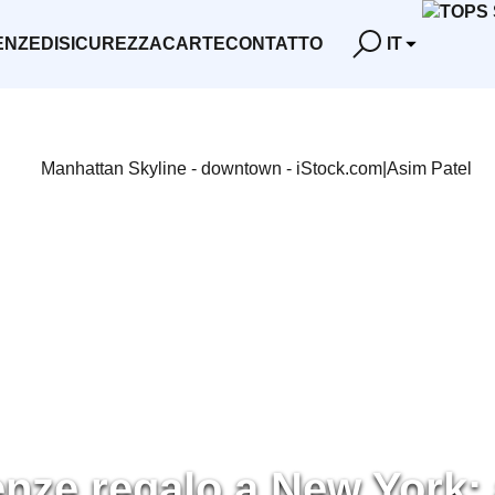
ENZE
DI
SICUREZZA
CARTE
CONTATTO
IT
enze regalo a New York: