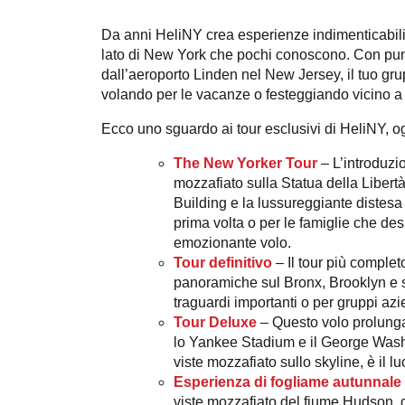
Da anni HeliNY crea esperienze indimenticabili
lato di New York che pochi conoscono. Con punt
dall’aeroporto Linden nel New Jersey, il tuo gru
volando per le vacanze o festeggiando vicino a
Ecco uno sguardo ai tour esclusivi di HeliNY, og
The New Yorker Tour
– L’introduzion
mozzafiato sulla Statua della Libert
Building e la lussureggiante distesa 
prima volta o per le famiglie che de
emozionante volo.
Tour definitivo
– Il tour più completo
panoramiche sul Bronx, Brooklyn e s
traguardi importanti o per gruppi az
Tour Deluxe
– Questo volo prolunga
lo Yankee Stadium e il George Washi
viste mozzafiato sullo skyline, è il l
Esperienza di fogliame autunnale
viste mozzafiato del fiume Hudson, di