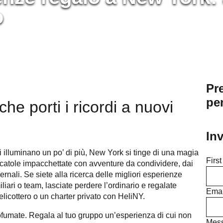
o
Pre
pe
he porti i ricordi a nuovi
In
 si illuminano un po’ di più, New York si tinge di una magia
Firs
scatole impacchettate con avventure da condividere, dai
ernali. Se siete alla ricerca delle migliori esperienze
iari o team, lasciate perdere l’ordinario e regalate
Emai
elicottero o un charter privato con HeliNY.
fumate. Regala al tuo gruppo un’esperienza di cui non
Mes