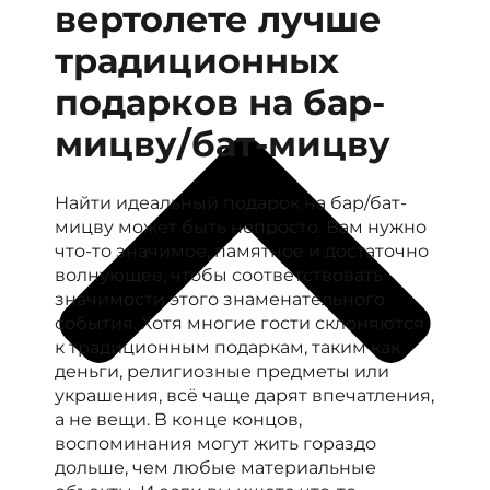
вертолете лучше
традиционных
подарков на бар-
мицву/бат-мицву
Найти идеальный подарок на бар/бат-
мицву может быть непросто. Вам нужно
что-то значимое, памятное и достаточно
волнующее, чтобы соответствовать
значимости этого знаменательного
события. Хотя многие гости склоняются
к традиционным подаркам, таким как
деньги, религиозные предметы или
украшения, всё чаще дарят впечатления,
а не вещи. В конце концов,
воспоминания могут жить гораздо
дольше, чем любые материальные