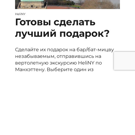
HeliNY
Готовы сделать
лучший подарок?
Сделайте их подарок на бар/бат-мицву
незабываемым, отправившись на
вертолетную экскурсию HeliNY по
Манхэттену. Выберите один из
множества обзорных полетов или
закажите частный чартер.
Ознакомьтесь
с нашей
коллекцией туров
и
вариантов
частных чартеров
HeliNY .
Часто задаваемые
вопросы