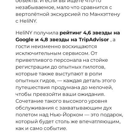
объекты. И если вы ищете что-то
незабываемое, мало что сравнится с
вертолётной экскурсией по Манхэттену
с HeliNY.
HeliNY получила
рейтинг 4,6 звезды на
Google и 4,8 звезды на TripAdvisor
, а
гости неизменно восхищаются
исключительным сервисом. От
приветливого персонала на стойке
регистрации до опытных пилотов,
которые также выступают в роли
опытных гидов, — каждая деталь этого
путешествия продумана до мелочей,
чтобы превзойти ваши ожидания.
Сочетание такого высокого уровня
обслуживания с захватывающим дух
полетом над Нью-Йорком — это подарок,
который будет столь же впечатляющим,
как и само событие.