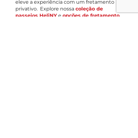
eleve a experiência com um fretamento
privativo.
Explore nossa
coleção de
passeios HeliNY
e
opções de fretamento
privativo
.
Perguntas
frequentes
Por que um passeio de
helicóptero é um ótimo
presente de bar
mitzvah?
Um passeio de helicóptero é
emocionante, memorável e
significativo — perfeito para
celebrar um marco tão especial
quanto um bar/bat mitzvah. Em