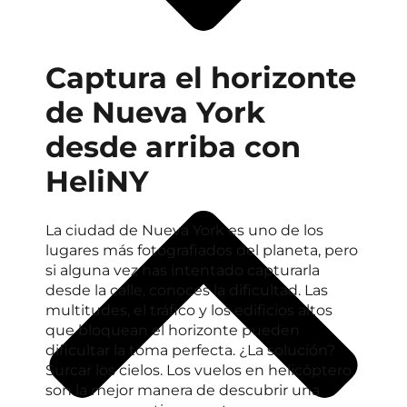
Captura el horizonte
de Nueva York
desde arriba con
HeliNY
La ciudad de Nueva York es uno de los
lugares más fotografiados del planeta, pero
si alguna vez has intentado capturarla
desde la calle, conoces la dificultad. Las
multitudes, el tráfico y los edificios altos
que bloquean el horizonte pueden
dificultar la toma perfecta. ¿La solución?
Surcar los cielos. Los vuelos en helicóptero
son la mejor manera de descubrir una