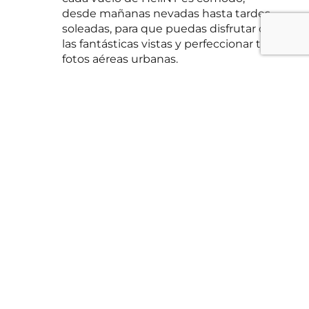
desde mañanas nevadas hasta tardes
soleadas, para que puedas disfrutar de
las fantásticas vistas y perfeccionar tus
fotos aéreas urbanas.
¿Qué tan seguros son los
recorridos en helicóptero
con HeliNY?
La seguridad es nuestra máxima
prioridad. HeliNY opera helicópteros
Bell 407 de última generación, que se
someten a rigurosas inspecciones de
seguridad antes de cada vuelo. Con
innumerables horas de vuelo sobre
Nueva York, los pilotos de HeliNY
aportan una experiencia y
profesionalismo inigualables a cada
vuelo.