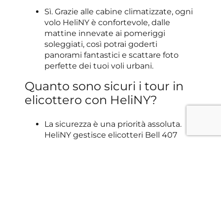
Sì. Grazie alle cabine climatizzate, ogni
volo HeliNY è confortevole, dalle
mattine innevate ai pomeriggi
soleggiati, così potrai goderti
panorami fantastici e scattare foto
perfette dei tuoi voli urbani.
Quanto sono sicuri i tour in
elicottero con HeliNY?
La sicurezza è una priorità assoluta.
HeliNY gestisce elicotteri Bell 407
all’avanguardia, sottoposti a rigorosi
controlli di sicurezza prima di ogni
volo. Con innumerevoli ore di volo su
New York, i piloti di HeliNY offrono
competenza e professionalità
ineguagliabili a ogni tour.
Posso prenotare un tour in