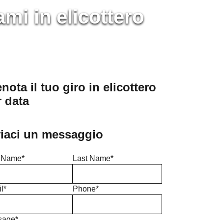
mi in elicottero
nota il tuo giro in elicottero
r data
viaci un messaggio
t Name*
Last Name*
l*
Phone*
sage*