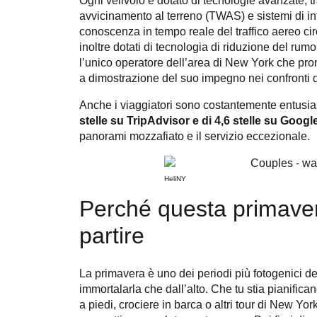
Ogni velivolo è dotato di tecnologie avanzate, tr
avvicinamento al terreno (TWAS) e sistemi di info
conoscenza in tempo reale del traffico aereo ci
inoltre dotati di tecnologia di riduzione del rumo
l’unico operatore dell’area di New York che prom
a dimostrazione del suo impegno nei confronti de
Anche i viaggiatori sono costantemente entusia
stelle su TripAdvisor e di 4,6 stelle su Googl
panorami mozzafiato e il servizio eccezionale.
HeliNY
Perché questa primaver
partire
La primavera è uno dei periodi più fotogenici d
immortalarla che dall’alto. Che tu stia pianifican
a piedi, crociere in barca o altri tour di New Yo