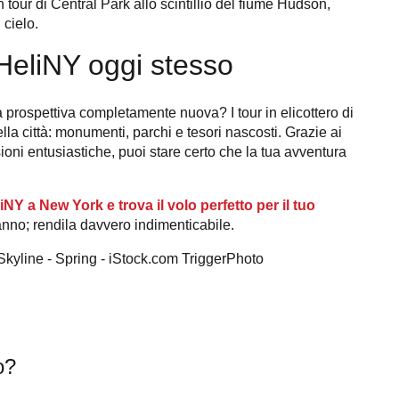
 tour di Central Park allo scintillio del fiume Hudson,
 cielo.
 HeliNY oggi stesso
prospettiva completamente nuova? I tour in elicottero di
la città: monumenti, parchi e tesori nascosti. Grazie ai
ensioni entusiastiche, puoi stare certo che la tua avventura
iNY a New York e trova il volo perfetto per il tuo
anno; rendila davvero indimenticabile.
o?