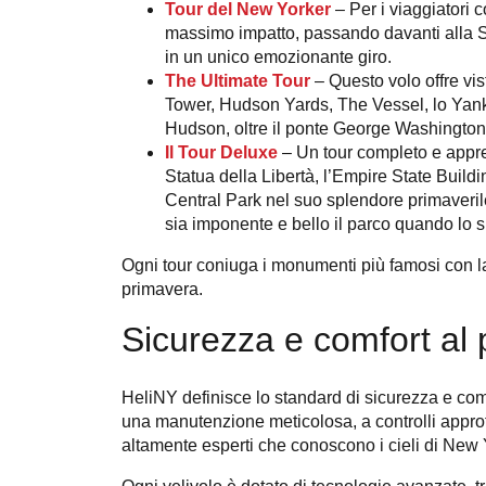
Tour del New Yorker
– Per i viaggiatori c
massimo impatto, passando davanti alla Sta
in un unico emozionante giro.
The Ultimate Tour
–
Questo volo offre vis
Tower, Hudson Yards, The Vessel, lo Yank
Hudson, oltre il ponte George Washington,
Il Tour Deluxe
– Un tour completo e apprez
Statua della Libertà, l’Empire State Build
Central Park nel suo splendore primaverile.
sia imponente e bello il parco quando lo si
Ogni tour coniuga i monumenti più famosi con l
primavera.
Sicurezza e comfort al
HeliNY definisce lo standard di sicurezza e comfo
una manutenzione meticolosa, a controlli approfon
altamente esperti che conoscono i cieli di New 