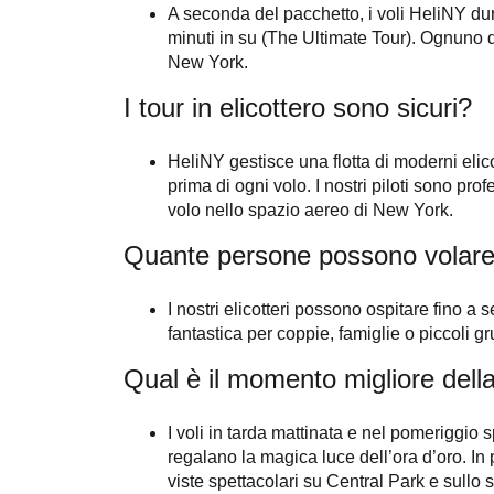
A seconda del pacchetto, i voli HeliNY du
minuti in su (The Ultimate Tour). Ognuno d
New York.
I tour in elicottero sono sicuri?
HeliNY gestisce una flotta di moderni elicot
prima di ogni volo. I nostri piloti sono pro
volo nello spazio aereo di New York.
Quante persone possono volare
I nostri elicotteri possono ospitare fino a
fantastica per coppie, famiglie o piccoli 
Qual ​​è il momento migliore dell
I voli in tarda mattinata e nel pomeriggio sp
regalano la magica luce dell’ora d’oro. In 
viste spettacolari su Central Park e sullo s