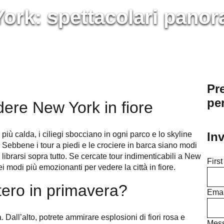
rk: spettacolari panora
Pre
pe
dere New York in fiore
iù calda, i ciliegi sbocciano in ogni parco e lo skyline
In
o. Sebbene i tour a piedi e le crociere in barca siano modi
librarsi sopra tutto. Se cercate tour indimenticabili a New
Firs
i modi più emozionanti per vedere la città in fiore.
ttero in primavera?
Emai
a. Dall’alto, potrete ammirare esplosioni di fiori rosa e
Mes