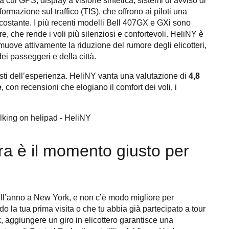
a cui GPS, display a visione sintetica, sistemi di avviso di
rmazione sul traffico (TIS), che offrono ai piloti una
rcostante. I più recenti modelli Bell 407GX e GXi sono
re, che rende i voli più silenziosi e confortevoli. HeliNY è
uove attivamente la riduzione del rumore degli elicotteri,
i passeggeri e della città.
sti dell’esperienza. HeliNY vanta una valutazione di
4,8
e
, con recensioni che elogiano il comfort dei voli, i
a è il momento giusto per
ell’anno a New York, e non c’è modo migliore per
do la tua prima visita o che tu abbia già partecipato a tour
rk, aggiungere un giro in elicottero garantisce una